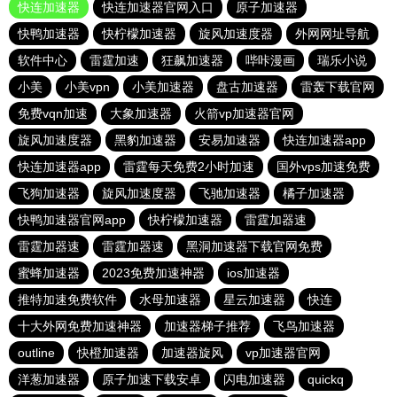
快连加速器
快连加速器官网入口
原子加速器
快鸭加速器
快柠檬加速器
旋风加速度器
外网网址导航
软件中心
雷霆加速
狂飙加速器
哔咔漫画
瑞乐小说
小美
小美vpn
小美加速器
盘古加速器
雷轰下载官网
免费vqn加速
大象加速器
火箭vp加速器官网
旋风加速度器
黑豹加速器
安易加速器
快连加速器app
快连加速器app
雷霆每天免费2小时加速
国外vps加速免费
飞狗加速器
旋风加速度器
飞驰加速器
橘子加速器
快鸭加速器官网app
快柠檬加速器
雷霆加器速
雷霆加器速
雷霆加器速
黑洞加速器下载官网免费
蜜蜂加速器
2023免费加速神器
ios加速器
推特加速免费软件
水母加速器
星云加速器
快连
十大外网免费加速神器
加速器梯子推荐
飞鸟加速器
outline
快橙加速器
加速器旋风
vp加速器官网
洋葱加速器
原子加速下载安卓
闪电加速器
quickq