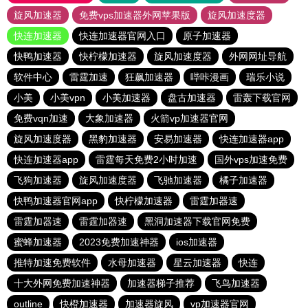
旋风加速器
免费vps加速器外网苹果版
旋风加速度器
快连加速器
快连加速器官网入口
原子加速器
快鸭加速器
快柠檬加速器
旋风加速度器
外网网址导航
软件中心
雷霆加速
狂飙加速器
哔咔漫画
瑞乐小说
小美
小美vpn
小美加速器
盘古加速器
雷轰下载官网
免费vqn加速
大象加速器
火箭vp加速器官网
旋风加速度器
黑豹加速器
安易加速器
快连加速器app
快连加速器app
雷霆每天免费2小时加速
国外vps加速免费
飞狗加速器
旋风加速度器
飞驰加速器
橘子加速器
快鸭加速器官网app
快柠檬加速器
雷霆加器速
雷霆加器速
雷霆加器速
黑洞加速器下载官网免费
蜜蜂加速器
2023免费加速神器
ios加速器
推特加速免费软件
水母加速器
星云加速器
快连
十大外网免费加速神器
加速器梯子推荐
飞鸟加速器
outline
快橙加速器
加速器旋风
vp加速器官网