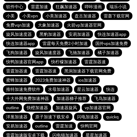
软件中心
雷霆加速
狂飙加速器
哔咔漫画
瑞乐小说
小美
小美vpn
小美加速器
盘古加速器
雷轰下载官网
免费vqn加速
大象加速器
火箭vp加速器官网
旋风加速度器
黑豹加速器
安易加速器
快连加速器app
快连加速器app
雷霆每天免费2小时加速
国外vps加速免费
飞狗加速器
旋风加速度器
飞驰加速器
橘子加速器
快鸭加速器官网app
快柠檬加速器
雷霆加器速
雷霆加器速
雷霆加器速
黑洞加速器下载官网免费
蜜蜂加速器
2023免费加速神器
ios加速器
推特加速免费软件
水母加速器
星云加速器
快连
十大外网免费加速神器
加速器梯子推荐
飞鸟加速器
outline
快橙加速器
加速器旋风
vp加速器官网
洋葱加速器
原子加速下载安卓
闪电加速器
quickq
安易加速器
outline
雷霆加速
快鸭官网
雷霆加速版安卓下载
闪电猫加速器
星星加速器