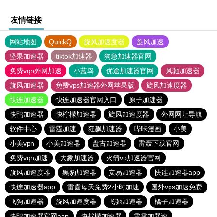
友情链接
网站地图
QuickQ
旋风加速度器
旋风加速
坚果加速器
tiktok加速器
狗急加速器官网
免费vqn外网加速
小蓝鸟
优途加速器官网
风驰加速器
旋风加速器
免费vps加速器外网苹果版
旋风加速度器
快连加速器
快连加速器官网入口
原子加速器
快鸭加速器
快柠檬加速器
旋风加速度器
外网网址导航
软件中心
雷霆加速
狂飙加速器
哔咔漫画
小美
小美vpn
小美加速器
盘古加速器
雷轰下载官网
免费vqn加速
大象加速器
火箭vp加速器官网
旋风加速度器
黑豹加速器
安易加速器
快连加速器app
快连加速器app
雷霆每天免费2小时加速
国外vps加速免费
飞狗加速器
旋风加速度器
飞驰加速器
橘子加速器
快鸭加速器官网app
快柠檬加速器
雷霆加器速