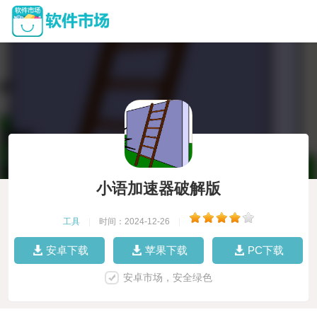
小语加速器破解版
工具
|
时间：2024-12-26
|
安卓下载
苹果下载
PC下载
安卓市场，安全绿色