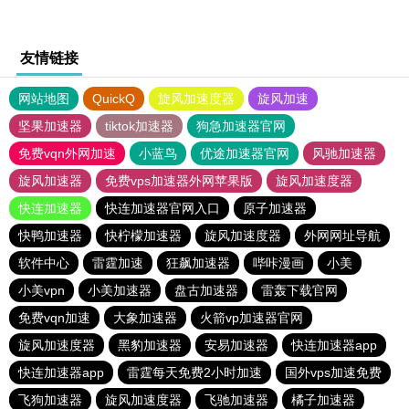
友情链接
网站地图
QuickQ
旋风加速度器
旋风加速
坚果加速器
tiktok加速器
狗急加速器官网
免费vqn外网加速
小蓝鸟
优途加速器官网
风驰加速器
旋风加速器
免费vps加速器外网苹果版
旋风加速度器
快连加速器
快连加速器官网入口
原子加速器
快鸭加速器
快柠檬加速器
旋风加速度器
外网网址导航
软件中心
雷霆加速
狂飙加速器
哔咔漫画
小美
小美vpn
小美加速器
盘古加速器
雷轰下载官网
免费vqn加速
大象加速器
火箭vp加速器官网
旋风加速度器
黑豹加速器
安易加速器
快连加速器app
快连加速器app
雷霆每天免费2小时加速
国外vps加速免费
飞狗加速器
旋风加速度器
飞驰加速器
橘子加速器