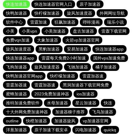
快连加速器
快连加速器官网入口
原子加速器
快鸭加速器
快柠檬加速器
旋风加速度器
外网网址导航
软件中心
雷霆加速
狂飙加速器
哔咔漫画
瑞乐小说
小美
小美vpn
小美加速器
盘古加速器
雷轰下载官网
免费vqn加速
大象加速器
火箭vp加速器官网
旋风加速度器
黑豹加速器
安易加速器
快连加速器app
快连加速器app
雷霆每天免费2小时加速
国外vps加速免费
飞狗加速器
旋风加速度器
飞驰加速器
橘子加速器
快鸭加速器官网app
快柠檬加速器
雷霆加器速
雷霆加器速
雷霆加器速
黑洞加速器下载官网免费
蜜蜂加速器
2023免费加速神器
ios加速器
推特加速免费软件
水母加速器
星云加速器
快连
十大外网免费加速神器
加速器梯子推荐
飞鸟加速器
outline
快橙加速器
加速器旋风
vp加速器官网
洋葱加速器
原子加速下载安卓
闪电加速器
quickq