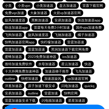
小美
小美vpn
小美加速器
盘古加速器
雷轰下载官网
免费vqn加速
大象加速器
火箭vp加速器官网
旋风加速度器
黑豹加速器
安易加速器
快连加速器app
快连加速器app
雷霆每天免费2小时加速
国外vps加速免费
飞狗加速器
旋风加速度器
飞驰加速器
橘子加速器
快鸭加速器官网app
快柠檬加速器
雷霆加器速
雷霆加器速
雷霆加器速
黑洞加速器下载官网免费
蜜蜂加速器
2023免费加速神器
ios加速器
推特加速免费软件
水母加速器
星云加速器
快连
十大外网免费加速神器
加速器梯子推荐
飞鸟加速器
outline
快橙加速器
加速器旋风
vp加速器官网
洋葱加速器
原子加速下载安卓
闪电加速器
quickq
安易加速器
outline
雷霆加速
快鸭官网
雷霆加速版安卓下载
闪电猫加速器
星星加速器
twitter加速器