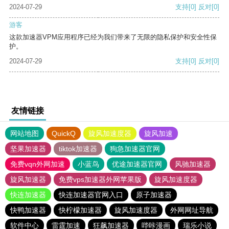
2024-07-29
支持
[0]
反对
[0]
游客
这款加速器VPM应用程序已经为我们带来了无限的隐私保护和安全性保
护。
2024-07-29
支持
[0]
反对
[0]
友情链接
网站地图
QuickQ
旋风加速度器
旋风加速
坚果加速器
tiktok加速器
狗急加速器官网
免费vqn外网加速
小蓝鸟
优途加速器官网
风驰加速器
旋风加速器
免费vps加速器外网苹果版
旋风加速度器
快连加速器
快连加速器官网入口
原子加速器
快鸭加速器
快柠檬加速器
旋风加速度器
外网网址导航
软件中心
雷霆加速
狂飙加速器
哔咔漫画
瑞乐小说