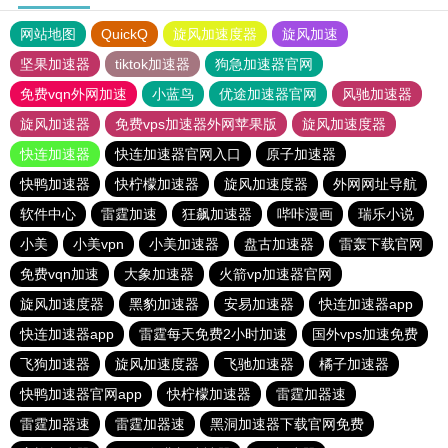
网站地图
QuickQ
旋风加速度器
旋风加速
坚果加速器
tiktok加速器
狗急加速器官网
免费vqn外网加速
小蓝鸟
优途加速器官网
风驰加速器
旋风加速器
免费vps加速器外网苹果版
旋风加速度器
快连加速器
快连加速器官网入口
原子加速器
快鸭加速器
快柠檬加速器
旋风加速度器
外网网址导航
软件中心
雷霆加速
狂飙加速器
哔咔漫画
瑞乐小说
小美
小美vpn
小美加速器
盘古加速器
雷轰下载官网
免费vqn加速
大象加速器
火箭vp加速器官网
旋风加速度器
黑豹加速器
安易加速器
快连加速器app
快连加速器app
雷霆每天免费2小时加速
国外vps加速免费
飞狗加速器
旋风加速度器
飞驰加速器
橘子加速器
快鸭加速器官网app
快柠檬加速器
雷霆加器速
雷霆加器速
雷霆加器速
黑洞加速器下载官网免费